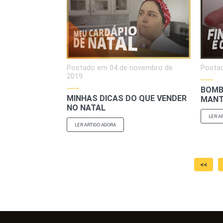
Postado em
04 de novembro de
Posta
2019
BOMB
MINHAS DICAS DO QUE VENDER
MANT
NO NATAL
LER A
LER ARTIGO AGORA
<<