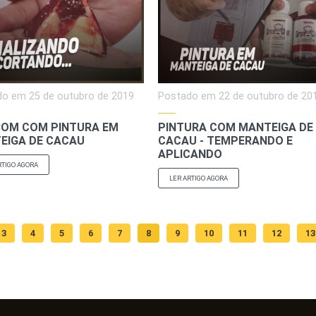
do em
25 de outubro de 2019
Postado em
22 de outubro de 20
OM COM PINTURA EM
PINTURA COM MANTEIGA DE
EIGA DE CACAU
CACAU - TEMPERANDO E
APLICANDO
RTIGO AGORA
LER ARTIGO AGORA
3
4
5
6
7
8
9
10
11
12
13