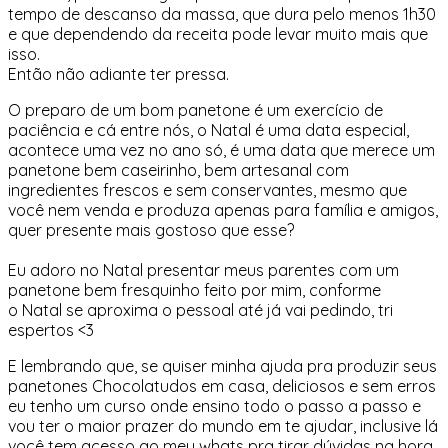
tempo de descanso da massa, que dura pelo menos 1h30
e que dependendo da receita pode levar muito mais que
isso.
Então não adiante ter pressa.
O preparo de um bom panetone é um exercício de
paciência e cá entre nós, o Natal é uma data especial,
acontece uma vez no ano só, é uma data que merece um
panetone bem caseirinho, bem artesanal com
ingredientes frescos e sem conservantes, mesmo que
você nem venda e produza apenas para família e amigos,
quer presente mais gostoso que esse?
Eu adoro no Natal presentar meus parentes com um
panetone bem fresquinho feito por mim, conforme
o Natal se aproxima o pessoal até já vai pedindo, tri
espertos <3
E lembrando que, se quiser minha ajuda pra produzir seus
panetones Chocolatudos em casa, deliciosos e sem erros
eu tenho um curso onde ensino todo o passo a passo e
vou ter o maior prazer do mundo em te ajudar, inclusive lá
você tem acesso ao meu whats pra tirar dúvidas na hora