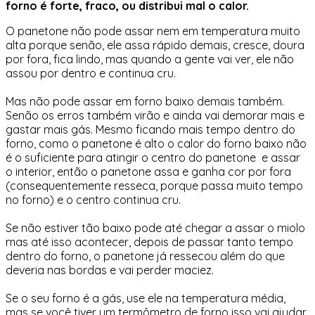
forno é forte, fraco, ou distribui mal o calor.
O panetone não pode assar nem em temperatura muito
alta porque senão, ele assa rápido demais, cresce, doura
por fora, fica lindo, mas quando a gente vai ver, ele não
assou por dentro e continua cru.
Mas não pode assar em forno baixo demais também.
Senão os erros também virão e ainda vai demorar mais e
gastar mais gás. Mesmo ficando mais tempo dentro do
forno, como o panetone é alto o calor do forno baixo não
é o suficiente para atingir o centro do panetone e assar
o interior, então o panetone assa e ganha cor por fora
(consequentemente resseca, porque passa muito tempo
no forno) e o centro continua cru.
Se não estiver tão baixo pode até chegar a assar o miolo
mas até isso acontecer, depois de passar tanto tempo
dentro do forno, o panetone já ressecou além do que
deveria nas bordas e vai perder maciez.
Se o seu forno é a gás, use ele na temperatura média,
mas se você tiver um termômetro de forno isso vai ajudar