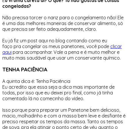
E
u vi uma careta aí? O quê? Tu não gostas de coisas
congeladas?
Não precisa torcer o nariz para o congelamento não! Ele
é uma das melhores maneiras de conservar alimento, só
que precisa ser feito adequadamente, claro.
Eu já fiz um post aqui no blog contando como eu
faço pra congelar os meus panetones, você pode
clicar
aqui
para acompanhar. Vale a pena e é muito melhor e
muito mais saudável que usar um conservante químico.
TENHA PACIÊNCIA
A quinta dica é: Tenha Paciência
Eu acredito que essa seja a dica mais importante de
todas, por isso que eu deixei pro final, como já tinha
comentado lá no comecinho do vídeo.
Isso porque para preparar um Panetone bem delicioso,
macio, molhadinho e com a massa bem leve e desfiante é
preciso respeitar os tempos da massa. Tanto os tempos
de sova, pra ela atingir o ponto certo de véu quanto o