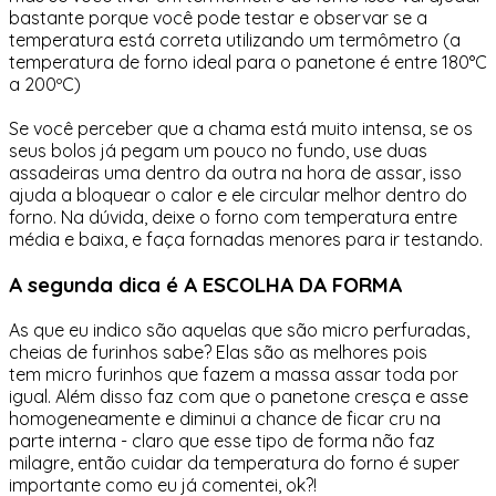
bastante porque você pode testar e observar se a
temperatura está correta utilizando um termômetro (a
temperatura de forno ideal para o panetone é entre 180°C
a 200ºC)
⠀
Se você perceber que a chama está muito intensa, se os
seus bolos já pegam um pouco no fundo, use duas
assadeiras uma dentro da outra na hora de assar, isso
ajuda a bloquear o calor e ele circular melhor dentro do
forno. Na dúvida, deixe o forno com temperatura entre
média e baixa, e faça fornadas menores para ir testando.
A segunda dica é A ESCOLHA DA FORMA
As que eu indico são aquelas que são micro perfuradas,
cheias de furinhos sabe? Elas são as melhores pois
tem micro furinhos que fazem a massa assar toda por
igual. Além disso faz com que o panetone cresça e asse
homogeneamente e diminui a chance de ficar cru na
parte interna - claro que esse tipo de forma não faz
milagre, então cuidar da temperatura do forno é super
importante como eu já comentei, ok?!