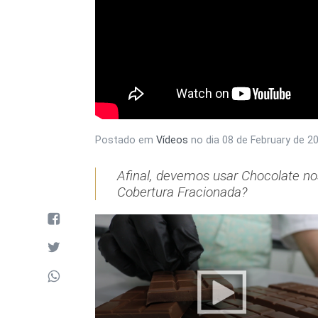
Postado em
Vídeos
no dia
08 de February de 2
Afinal, devemos usar Chocolate 
Cobertura Fracionada?