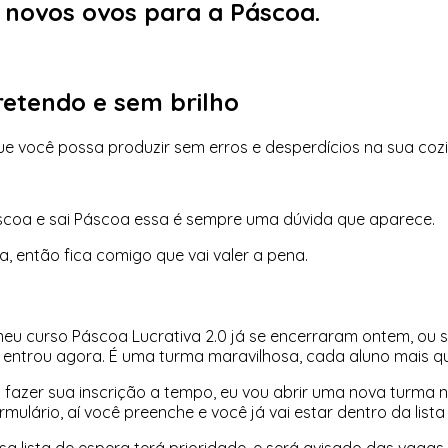
 novos ovos para a Páscoa.
retendo e sem brilho
e você possa produzir sem erros e desperdícios na sua coz
áscoa e sai Páscoa essa é sempre uma dúvida que aparece.
, então fica comigo que vai valer a pena.
 meu curso Páscoa Lucrativa 2.0 já se encerraram ontem, ou
entrou agora. É uma turma maravilhosa, cada aluno mais qu
fazer sua inscrição a tempo, eu vou abrir uma nova turma 
mulário, aí você preenche e você já vai estar dentro da list
sa lista de espera terá prioridade, e será avisado das vag