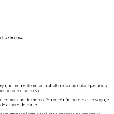
inha de casa.
 seja, no momento estou trabalhando nas aulas que ainda
erido que o outro <3
no comecinho de março. Pra você não perder essa vaga, é
a de espera do curso.
as com antecedência e terá mais chances de conseguir