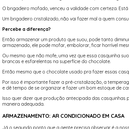
O brigadeiro mofado, venceu a validade com certeza. Est
Um brigadeiro cristalizado, não vai fazer mal a quem consum
Percebe a diferença?
Então armazenar um produto que suou, pode tanto diminuir 
armazenado, ele pode mofar, embolorar, ficar horrível me
Ou mesmo que não mofe, uma vez que essa casquinha suou
brancas e esfarelentas na superfície do chocolate.
Então mesmo que o chocolate usado pra fazer essas casqu
Por isso é importante fazer a pré-cristalização, a tempe
e dê tempo de se organizar e fazer um bom estoque de ca
Isso quer dizer que produção antecipada das casquinhas 
maneira adequada.
ARMAZENAMENTO: AR CONDICIONADO EM CASA
Já o segundo ponto que a gente precisa observar é a n