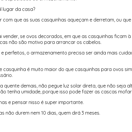
l lugar da casa?
r com que as suas casquinhas aqueçam e derretam, ou qu
 vender, se ovos decorados, em que as casquinhas ficam à 
as não são motivo para arrancar os cabelos.
 e perfeitos, o armazenamento precisa ser ainda mais cuid
e casquinha é muito maior do que casquinhas para ovos simp
ssário.
 quente demais, não pegue luz solar direta, que não seja al
 não tenha umidade, porque isso pode fazer as cascas mofa
has e pensar nisso é super importante.
as não durem nem 10 dias, quem dirá 3 meses.