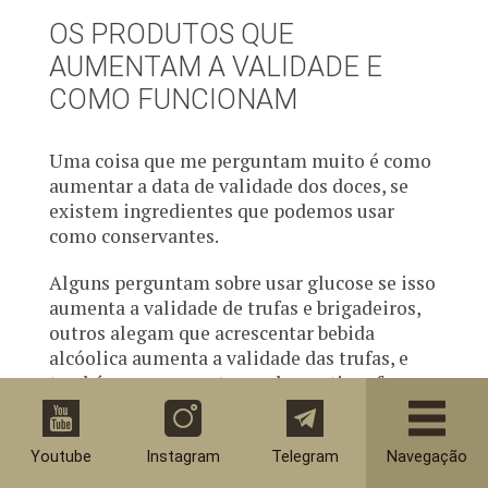
OS PRODUTOS QUE
AUMENTAM A VALIDADE E
COMO FUNCIONAM
Uma coisa que me perguntam muito é como
aumentar a data de validade dos doces, se
existem ingredientes que podemos usar
como conservantes.
Alguns perguntam sobre usar glucose se isso
aumenta a validade de trufas e brigadeiros,
outros alegam que acrescentar bebida
alcóolica aumenta a validade das trufas, e
também me perguntam sobre anti mofo, se
ele pode ser utilizados para os doces ou se
existem outros conservantes artificiais que
podemos usar.
Youtube
Instagram
Telegram
Navegação