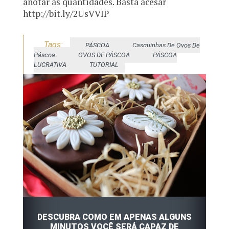
anotar as quantidades. Basta acesar
http://bit.ly/2UsVVIP
Tags:
PÁSCOA
Casquinhas De Ovos De
Páscoa
OVOS DE PÁSCOA
PÁSCOA
LUCRATIVA
TUTORIAL
DESCUBRA COMO EM APENAS ALGUNS
MINUTOS VOCÊ SERÁ CAPAZ DE